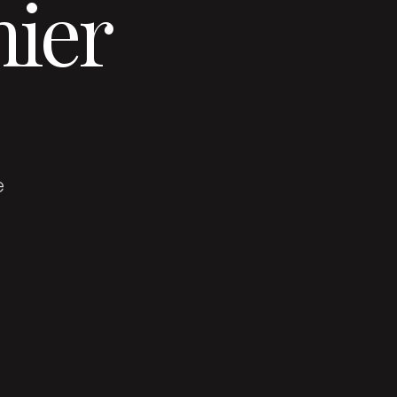
hier
e